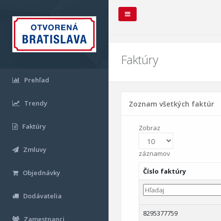
Faktúry
Prehľad
Trendy
Zoznam všetkých faktúr
Faktúry
Zobraz
Zmluvy
záznamov
Číslo faktúry
Objednávky
Dodávatelia
8295377759
Zamestnanci