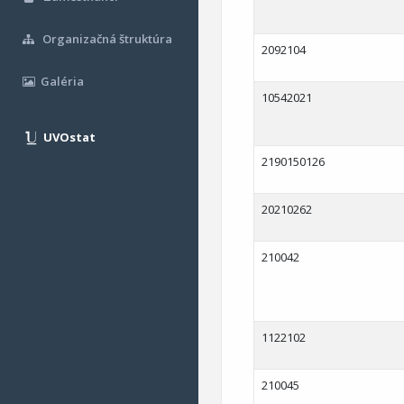
Organizačná štruktúra
2092104
Galéria
10542021
UVOstat
2190150126
20210262
210042
1122102
210045