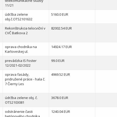
telekomunikačné služby
11/21
údržba zelene
5160.0 EUR
obj.č.OTS2101632
Rekonštrukcia telocviční v
82002.54 EUR
CVČ Batkova 2
oprava chodníka na
14924.17 EUR
Karloveskej ul.
prevádzka IS Foster
99.0 EUR
12/2021-02/2022
oprava fasády,
4969.52 EUR
pridružené práce - hala č.
7 Čierny Les
údržba zelene obj. č.
3678.0 EUR
OTS2103081
odstránenie časti
1240.04 EUR
betónového chodníka,