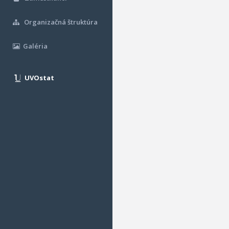
Organizačná štruktúra
Galéria
UVOstat