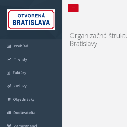
Organizačná štrukt
Bratislavy
Prehľad
Trendy
Faktúry
Zmluvy
Objednávky
Dodávatelia
Zamestnanci