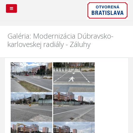
Galéria: Modernizácia Dúbravsko-
Prehľad
Trendy
Faktúry
Zmluvy
Objednávky
Dodávatelia
Zamestnanci
Organizačná
Galéria
karloveskej radiály - Záluhy
UVOstat
štruktúra